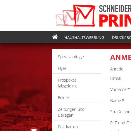
HAUSHALTSWERBUNG
DRUCKPR
ANM
Spezialanfrage
Flyer
Anrede:
Firma:
Prospekte
falzgeleimt
Vorname:*
Folder
Name:*
Zeitungen und
Straße und 
Beilagen
PLZ und Or
Postkarten