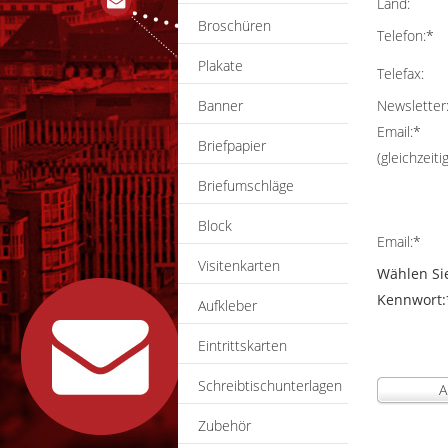
Land:
Broschüren
Telefon:*
Plakate
Telefax:
Banner
Newsletter
Email:*
Briefpapier
(gleichzeit
Briefumschläge
Block
Email:*
Visitenkarten
Wählen Si
Kennwort:
Aufkleber
Eintrittskarten
Schreibtischunterlagen
A
Zubehör