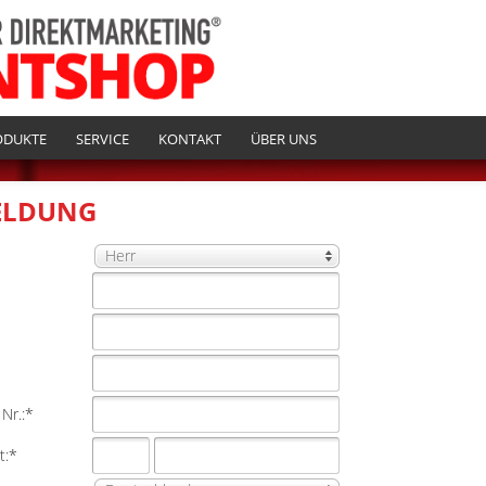
ODUKTE
SERVICE
KONTAKT
ÜBER UNS
ELDUNG
Herr
Nr.:*
t:*