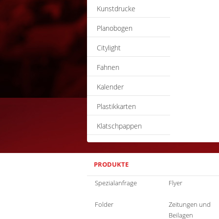
Kunstdrucke
Planobogen
Citylight
Fahnen
Kalender
Plastikkarten
Klatschpappen
PRODUKTE
Spezialanfrage
Flyer
Folder
Zeitungen und
Beilagen