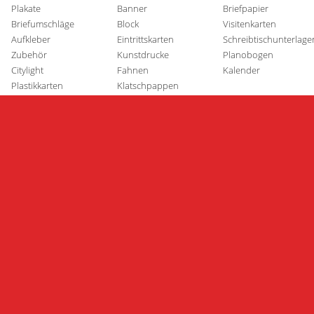
Plakate
Banner
Briefpapier
Briefumschläge
Block
Visitenkarten
Aufkleber
Eintrittskarten
Schreibtischunterlage
Zubehör
Kunstdrucke
Planobogen
Citylight
Fahnen
Kalender
Plastikkarten
Klatschpappen