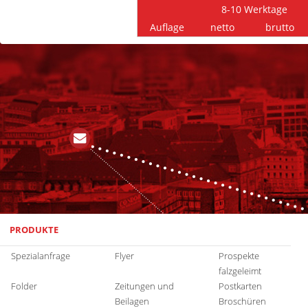
8-10 Werktage
Auflage
netto
brutto
PRODUKTE
Spezialanfrage
Flyer
Prospekte
falzgeleimt
Folder
Zeitungen und
Postkarten
Beilagen
Broschüren