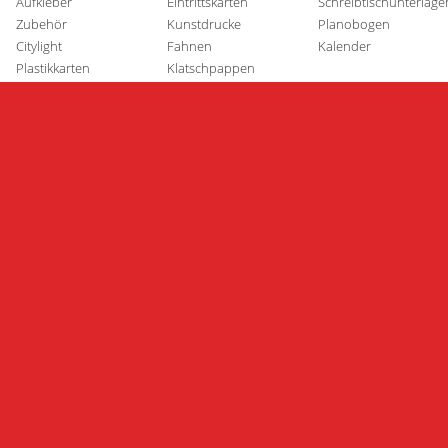
Aufkleber
Eintrittskarten
Schreibtischunterlage
Zubehör
Kunstdrucke
Planobogen
Citylight
Fahnen
Kalender
Plastikkarten
Klatschpappen