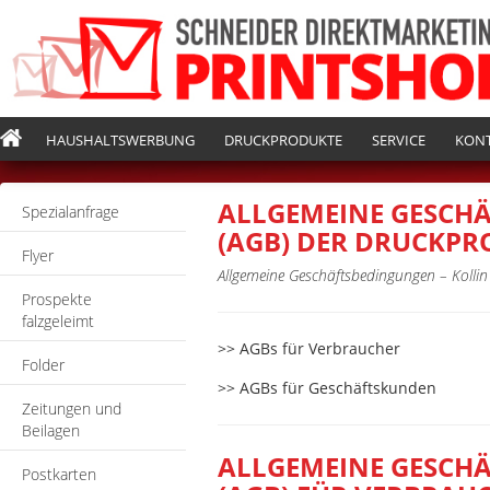
HAUSHALTSWERBUNG
DRUCKPRODUKTE
SERVICE
KON
ALLGEMEINE GESCH
Spezialanfrage
(AGB) DER DRUCKP
Flyer
Allgemeine Geschäftsbedingungen – Koll
Prospekte
falzgeleimt
>> AGBs für Verbraucher
Folder
>> AGBs für Geschäftskunden
Zeitungen und
Beilagen
ALLGEMEINE GESCH
Postkarten