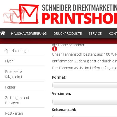
HAUSHALTSWERBUNG
DRUCKPRODUKTE
SERVICE
KON
Im Schneider Direktmarketing Printshop
die Fahne schreiben.
Spezialanfrage
Unser Fahnenstoff besteht aus 100 % P
Flyer
entflammbar. Zudem glänzt er durch eine
Der Fahnenmast ist im Lieferumfang nic
Prospekte
falzgeleimt
Format:
Folder
Versionen:
Zeitungen und
Beilagen
Seitenanzahl:
Postkarten