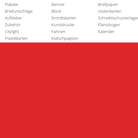
Plakate
Banner
Briefpapier
Briefumschläge
Block
Visitenkarten
Aufkleber
Eintrittskarten
Schreibtischunterlage
Zubehör
Kunstdrucke
Planobogen
Citylight
Fahnen
Kalender
Plastikkarten
Klatschpappen