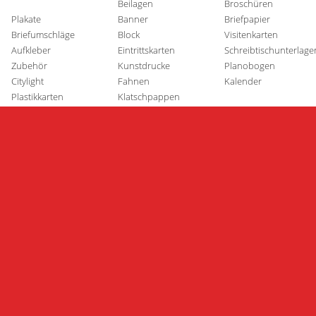
Beilagen
Broschüren
Plakate
Banner
Briefpapier
Briefumschläge
Block
Visitenkarten
Aufkleber
Eintrittskarten
Schreibtischunterlage
Zubehör
Kunstdrucke
Planobogen
Citylight
Fahnen
Kalender
Plastikkarten
Klatschpappen