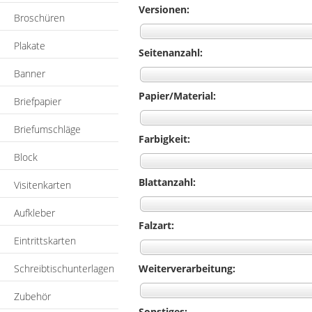
Versionen:
Broschüren
Plakate
Seitenanzahl:
Banner
Papier/Material:
Briefpapier
Briefumschläge
Farbigkeit:
Block
Blattanzahl:
Visitenkarten
Aufkleber
Falzart:
Eintrittskarten
Schreibtischunterlagen
Weiterverarbeitung:
Zubehör
Sonstiges: