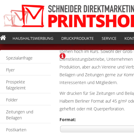
HAUSHALTSWERBUNG
DRUCKPRODUKTE
SERVICE
KON
Zeitungen, die bestimmte Alters- oder 
stehen hoch im Kurs. Sowohl der Groß- 
Spezialanfrage
Dienstleistungsbetriebe, Unternehmen 
Produktion, aber auch Vereine und Ver
Flyer
Beilagen und Zeitungen gerne zur Kom
Prospekte
Interessenten und Mitgliedern.
falzgeleimt
Wir drucken für Sie Zeitungen und Beil
Folder
Halbem Berliner Format auf 45 g/m² ode
geheftet oder mit Querperforation.
Zeitungen und
Beilagen
Format:
Postkarten