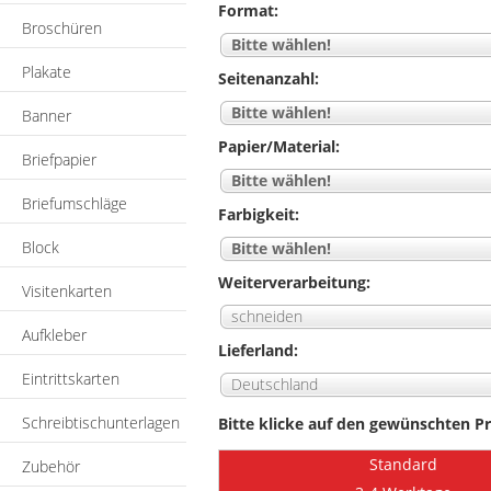
Format:
Broschüren
Bitte wählen!
Plakate
Seitenanzahl:
Bitte wählen!
Banner
Papier/Material:
Briefpapier
Bitte wählen!
Briefumschläge
Farbigkeit:
Block
Bitte wählen!
Weiterverarbeitung:
Visitenkarten
schneiden
Aufkleber
Lieferland:
Eintrittskarten
Deutschland
Schreibtischunterlagen
Bitte klicke auf den gewünschten Pr
Standard
Zubehör