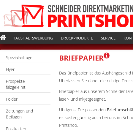
HAUSHALTSWERBUNG
DRUCKPRODUKTE
SERVICE
KON
BRIEFPAPIER
Spezialanfrage
Flyer
Das Briefpapier ist das Aushängeschild
Überlassen Sie daher die richtige Druckq
Prospekte
falzgeleimt
Briefpapier aus unserem Schneider Dire
Folder
laser- und inkjetgeeignet.
Übrigens: Die passenden
Briefumschl
Zeitungen und
Beilagen
es kostengünstig auch bei uns im Schn
Printshop.
Postkarten