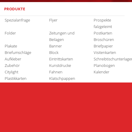
PRODUKTE
Spezialanfrage
Flyer
Prospekte
falzgeleimt
Folder
Zeitungen und
Postkarten
Beilagen
Broschüren
Plakate
Banner
Briefpapier
Briefumschläge
Block
Visitenkarten
Aufkleber
Eintrittskarten
Schreibtischunterlage
Zubehör
Kunstdrucke
Planobogen
Citylight
Fahnen
Kalender
Plastikkarten
Klatschpappen