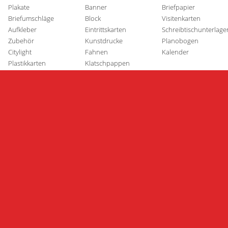
Plakate
Banner
Briefpapier
Briefumschläge
Block
Visitenkarten
Aufkleber
Eintrittskarten
Schreibtischunterlage
Zubehör
Kunstdrucke
Planobogen
Citylight
Fahnen
Kalender
Plastikkarten
Klatschpappen