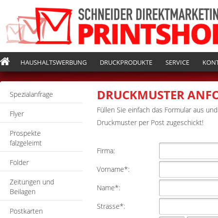
HAUSHALTSWERBUNG
DRUCKPRODUKTE
SERVICE
KON
DRUCKMUSTER ANF
Spezialanfrage
Füllen Sie einfach das Formular aus un
Flyer
Druckmuster per Post zugeschickt!
Prospekte
falzgeleimt
Firma:
Folder
Vorname*:
Zeitungen und
Name*:
Beilagen
Strasse*:
Postkarten